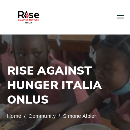
R
I
S
E
A
G
A
I
N
S
T
H
U
N
G
E
R
I
T
A
L
I
A
O
N
L
U
S
Home
Community
Simone Albieri