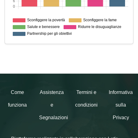
Come
Assistenza
Termini e
Informativa
funziona
e
condizioni
sulla
Segnalazioni
Privacy
Piattaforma realizzata in collaborazione con Let's
Donation S.r.l.
Cod. Fisc., P. IVA n. 03188581205