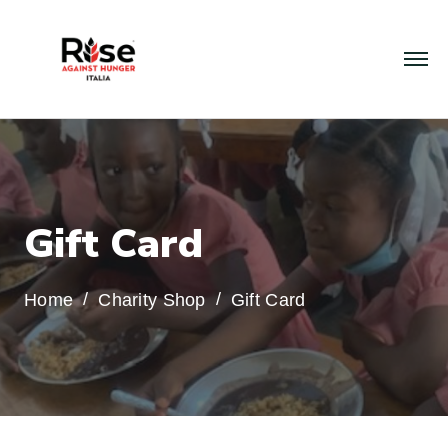
G
i
f
t
C
a
r
d
Home
Charity Shop
Gift Card