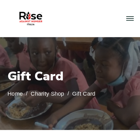
G
i
f
t
C
a
r
d
Home
Charity Shop
Gift Card