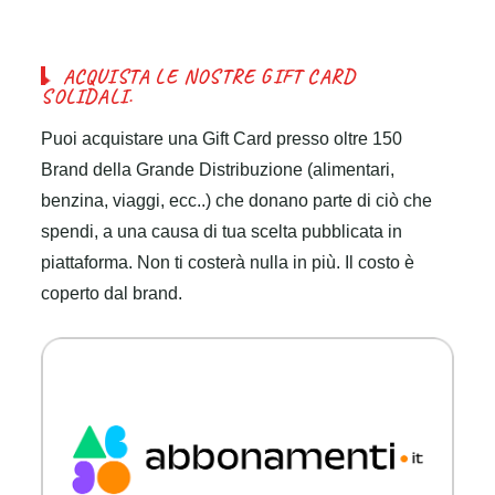
A
C
Q
U
I
S
T
A
L
E
N
O
S
T
R
E
G
I
F
T
C
A
R
D
S
O
L
I
D
A
L
I
.
Puoi acquistare una Gift Card presso oltre 150
Brand della Grande Distribuzione (alimentari,
benzina, viaggi, ecc..) che donano parte di ciò che
spendi, a una causa di tua scelta pubblicata in
piattaforma. Non ti costerà nulla in più. Il costo è
coperto dal brand.