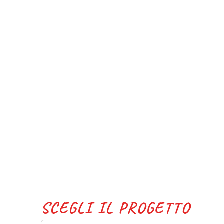
S
C
E
G
L
I
I
L
P
R
O
G
E
T
T
O