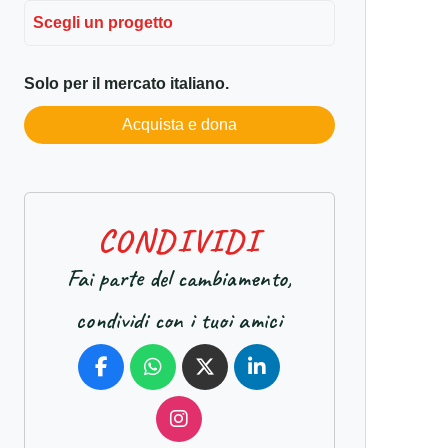
Scegli un progetto
Solo per il mercato italiano.
Acquista e dona
C
O
N
D
I
V
I
D
I
Fai parte del cambiamento,
condividi con i tuoi amici