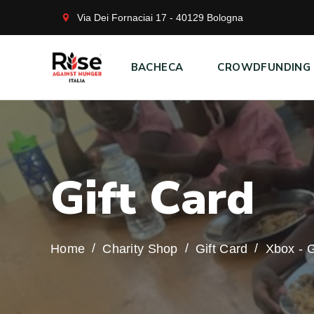
Via Dei Fornaciai 17 - 40129 Bologna
BACHECA
CROWDFUNDING
G
i
f
t
C
a
r
d
Home
Charity Shop
Gift Card
Xbox - G