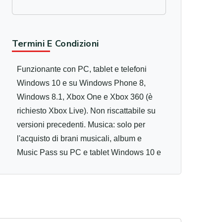
Termini E Condizioni
Funzionante con PC, tablet e telefoni
Windows 10 e su Windows Phone 8,
Windows 8.1, Xbox One e Xbox 360 (è
richiesto Xbox Live). Non riscattabile su
versioni precedenti. Musica: solo per
l'acquisto di brani musicali, album e
Music Pass su PC e tablet Windows 10 e
Windows 8.1 o di Music Pass su Xbox
One (è richiesto Xbox Live). Dopo avere
eseguito il riscatto del codice sul tuo
account Microsoft per l'Italia, l'intero
valore del codice verrà accreditato e