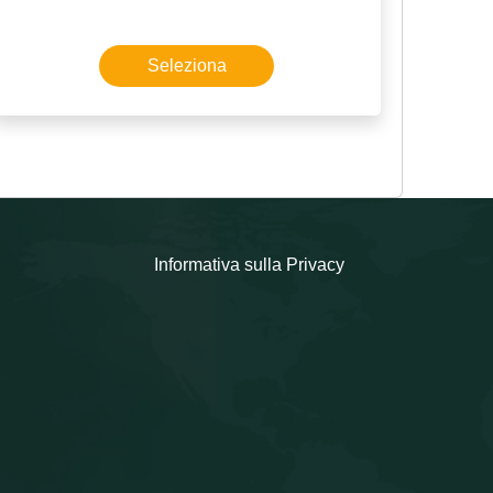
creare un nuovo account Microsoft o
leggere termini e condizioni (che
Seleziona
possono subire modifiche senza
preavviso), visita il sito
microsoft.com/cardterms. Non valida se
l’uso è vietato o limitato per legge. ©/™/
® Microsoft. Schede e codici rilasciati da
Microsoft Ireland Operations Limited e/o
Informativa sulla Privacy
le sue consociate. NESSUNA DATA DI
SCADENZA NÉ COMMISSIONI DI
SERVIZIO. Per qualsiasi richiesta di
assistenza, fare riferimento al Serial
Number riportato in questo voucher.