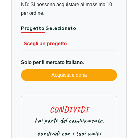
NB: Si possono acquistare al massimo 10
per ordine.
Progetto Selezionato
Scegli un progetto
Solo per il mercato italiano.
Acquista e dona
C
O
N
D
I
V
I
D
I
Fai parte del cambiamento,
condividi con i tuoi amici