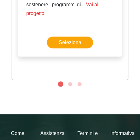
sostenere i programmi di...
Vai al
prodotti e servizi finanziari, quali ad
progetto
esempio : gift card Bennet, card Amazon,
Netflix, Google, Smart Box, Spotify ,
Dazn, H&M; Nintend, Google Play,
Seleziona
Apple, Microsoft GC-XBox, Sony… Fai
attenzione alla data di scadenza! Oltre
alla data indicata non sarà più possibile
spendere la tua Carta regalo Bennet
webedition. Per ulteriori informazioni
sulla spendibilità della Carta contatta il
Servizio Clienti Bennet sul sito
www.bennet.com/customerCareForm
oppure chiama il Numero Verde
800.236638 attivo 7 giorni su 7 dalle 9
alle 21.
Come
Assistenza
Termini e
Informativa