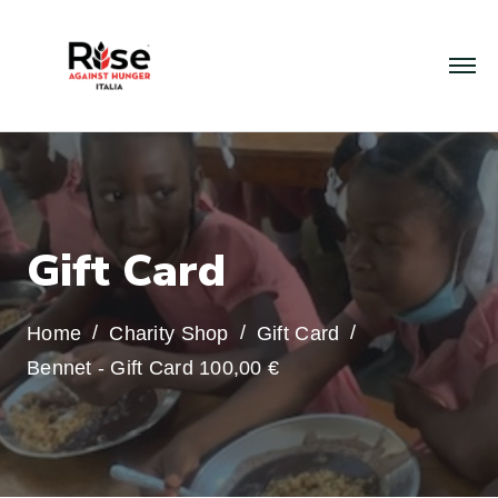
G
i
f
t
C
a
r
d
Home
Charity Shop
Gift Card
Bennet - Gift Card 100,00 €