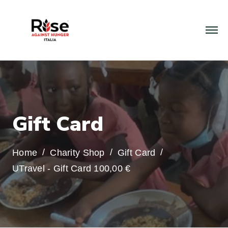
G
i
f
t
C
a
r
d
Home
Charity Shop
Gift Card
UTravel - Gift Card 100,00 €