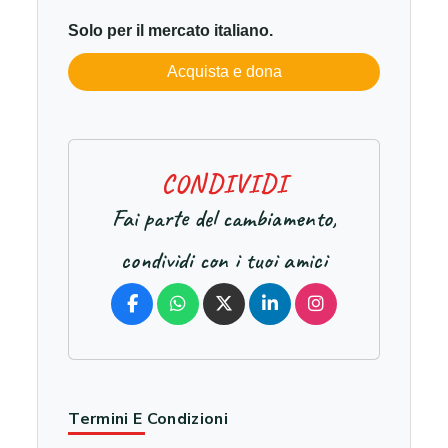
Solo per il mercato italiano.
Acquista e dona
C
O
N
D
I
V
I
D
I
Fai parte del cambiamento,
condividi con i tuoi amici
Termini E Condizioni