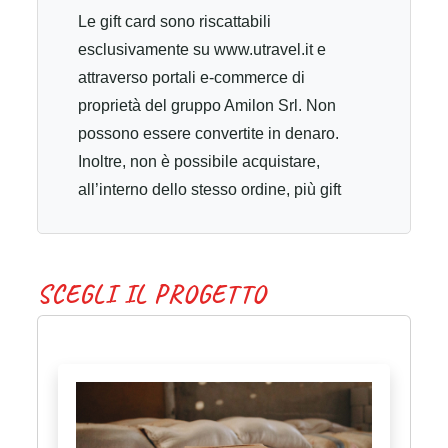
Le gift card sono riscattabili
esclusivamente su www.utravel.it e
attraverso portali e-commerce di
proprietà del gruppo Amilon Srl. Non
possono essere convertite in denaro.
Inoltre, non è possibile acquistare,
all’interno dello stesso ordine, più gift
card contemporaneamente. Le gift card
sono nominali e non trasferibili. Possono
essere utilizzate per l'acquisto di tutti i
S
C
E
G
L
I
I
L
P
R
O
G
E
T
T
O
viaggi Utravel disponibili online.
L’utilizzatore della gift card deve avere
un’età compresa al momento della data
di acquisto del viaggio tra i 18 e 30 anni
non compiuti. La gift card è utilizzabile
solo dal beneficiario, il cambio del