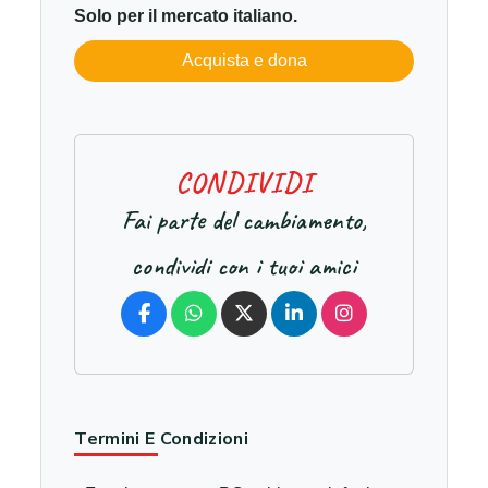
Solo per il mercato italiano.
Acquista e dona
C
O
N
D
I
V
I
D
I
Fai parte del cambiamento,
condividi con i tuoi amici
Termini E Condizioni