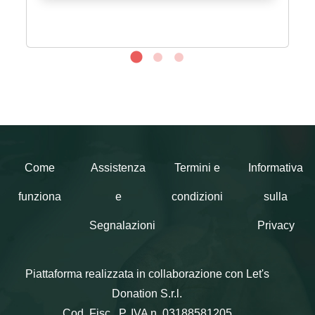
microsoft.com/cardterms. Non valida se
l’uso è vietato o limitato per legge. ©/™/
® Microsoft. Schede e codici rilasciati da
Microsoft Ireland Operations Limited e/o
le sue consociate. NESSUNA DATA DI
SCADENZA NÉ COMMISSIONI DI
SERVIZIO. Per qualsiasi richiesta di
assistenza, fare riferimento al Serial
Number riportato in questo voucher.
Come
Assistenza
Termini e
Informativa
funziona
e
condizioni
sulla
Segnalazioni
Privacy
Piattaforma realizzata in collaborazione con Let's
Donation S.r.l.
Cod. Fisc., P. IVA n. 03188581205