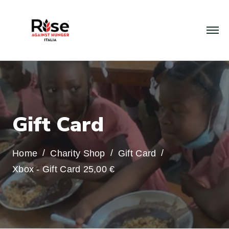
G
i
f
t
C
a
r
d
Home
Charity Shop
Gift Card
Xbox - Gift Card 25,00 €