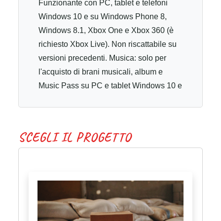
Funzionante con PC, tablet e telefoni
Windows 10 e su Windows Phone 8,
Windows 8.1, Xbox One e Xbox 360 (è
richiesto Xbox Live). Non riscattabile su
versioni precedenti. Musica: solo per
l'acquisto di brani musicali, album e
Music Pass su PC e tablet Windows 10 e
Windows 8.1 o di Music Pass su Xbox
One (è richiesto Xbox Live). Dopo avere
eseguito il riscatto del codice sul tuo
S
C
E
G
L
I
I
L
P
R
O
G
E
T
T
O
account Microsoft per l'Italia, l'intero
valore del codice verrà accreditato e
potrà essere utilizzato per acquisti idonei
(soggetti a restrizioni) effettuati
direttamente in selezionati negozi online
Microsoft. Modalità di acquisto e prezzi